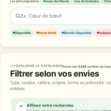
Les plus populaires :
Grosse des Marais
rosa de barbastro
Chian
Disponible
Stock limité
Bientôt disponible
Indispo
EXPLORER LE CATALOGUE
Parmi nos
3 242
variétés de tom
Filtrer selon vos envies
Type, couleur, calibre, origine, forme ou précocité : 
critères.