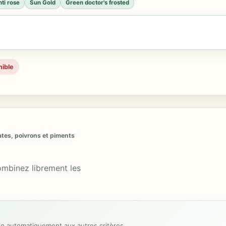
ti rose
Sun Gold
Green doctor's frosted
nible
ates, poivrons et piments
combinez librement les