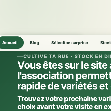
Stock actualisé le 08/08/2026 à 17:15
1 visiteur en ligne
Accueil
Blog
Sélection surprise
Bient
CULTIVE TA RUE · STOCK EN D
Vous êtes sur le sit
l'association permet
rapide de variétés et
Trouvez votre prochaine vari
choix avant votre visite en ex